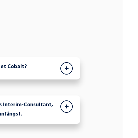
tet Cobalt?
s Interim-Consultant,
anfängst.