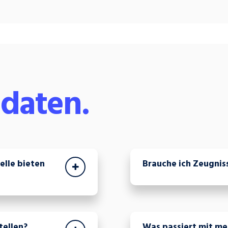
daten.
lle bieten
Brauche ich Zeugnis
tellen?
Was passiert mit me