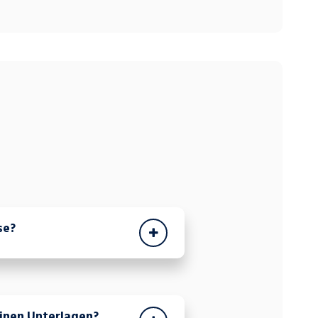
se?
inen Unterlagen?